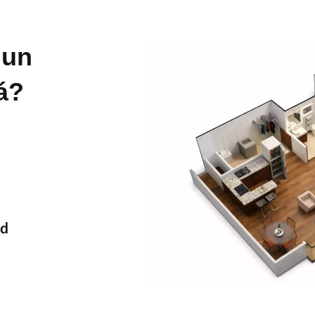
 un
á?
ad