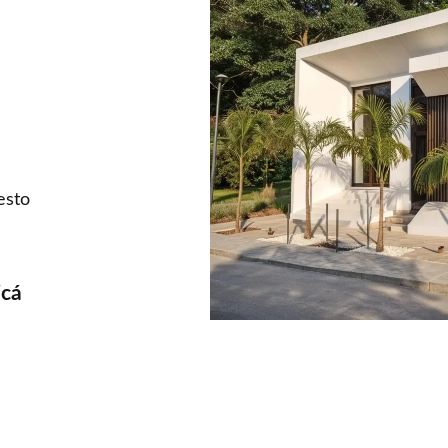
esto
icá