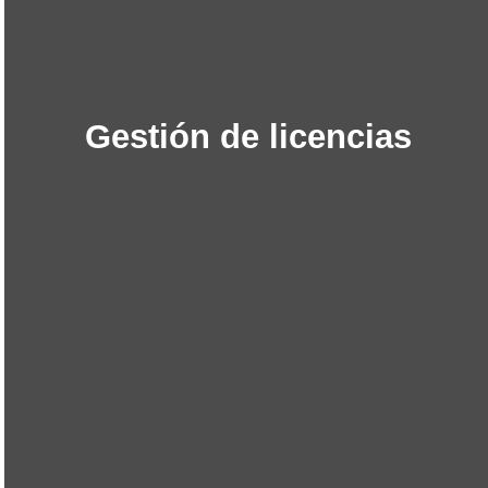
crucial efectuar estudios preliminares como el estudio
de suelos, licencias.
SABER MÁS
Gestión de licencias
Gestión de licencias
Nos encargamos de todo el trámite de licencia de
construcción ante las curadurías, asegurando que
cumpla con todas las normativas legales. Además,
gestionamos servicios públicos, como Vanti (gas),
Codensa (energía) y el Acueducto.
SABER MÁS