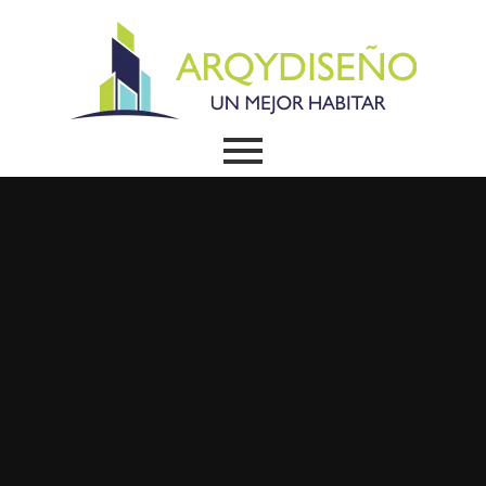
(+57) 3003407759
Kr 13 N96-67 edf Akori