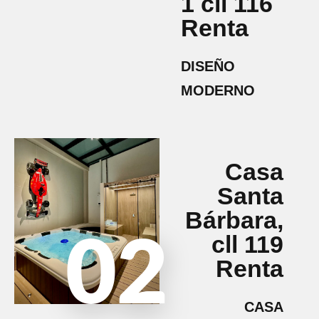
1 cll 116
Renta
DISEÑO
MODERNO
Casa
Santa
Bárbara,
cll 119
02
Renta
CASA